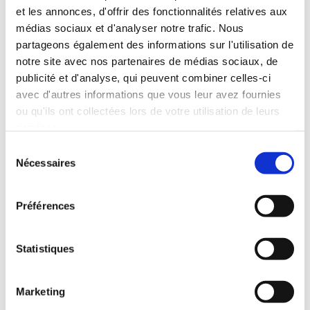
et les annonces, d'offrir des fonctionnalités relatives aux
Lire la suite
médias sociaux et d'analyser notre trafic. Nous
partageons également des informations sur l'utilisation de
notre site avec nos partenaires de médias sociaux, de
publicité et d'analyse, qui peuvent combiner celles-ci
avec d'autres informations que vous leur avez fournies
ou qu'ils ont collectées lors de votre utilisation de leurs
services.
Sélection
Nécessaires
du
consentement
Préférences
Le Spa
Statistiques
Nouveauté 2024, un espace dedié à la relaxation et
au bien-être.
Marketing
un spa, un sauna, une tisannerie et des espaces