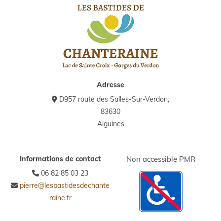
Adresse
D957 route des Salles-Sur-Verdon,

83630
Aiguines
Non accessible PMR
Informations de contact
06 82 85 03 23

pierre@lesbastidesdechante

raine.fr