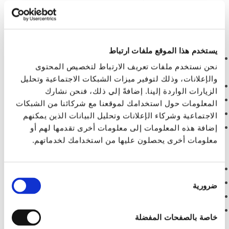
يستخدم هذا الموقع ملفات ارتباط
نحن نستخدم ملفات تعريف الارتباط لتخصيص المحتوى
PROMOTIONS:
والإعلانات، وذلك لتوفير ميزات الشبكات الاجتماعية وتحليل
-30% SUR TOUT LE MOIS D'AVRIL
الزيارات الواردة إلينا. إضافةً إلى ذلك، فنحن نشارك
-20% SUR TOUT LE MOIS DE MAI
المعلومات حول استخدامك لموقعنا مع شركائنا من الشبكات
-10% SUR TOUT LE MOIS DE JUIN
الاجتماعية وشركاء الإعلانات وتحليل البيانات الذين يمكنهم
DU 1er AVRIL AU 11 JUILLET ET DU 30 AOUT AU
إضافة هذه المعلومات إلى معلومات أخرى تقدمها لهم أو
معلومات أخرى يحصلون عليها من استخدامك لخدماتهم.
15 OCTOBRE 5 NUITS AU PRIX DE 4 ET 7
NUITS AU PRIX DE 5
(offre cummulable avec les précedentes)
اختيار
ضرورية
الموافقة
pour le paiement en ligne d'un séjour merci de nous
خاصة بالصفحات المفضلة
contacter au 0682850323 un lien vous sera envoyé